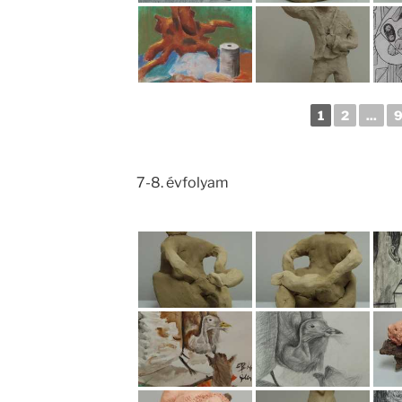
1
2
...
7-8. évfolyam