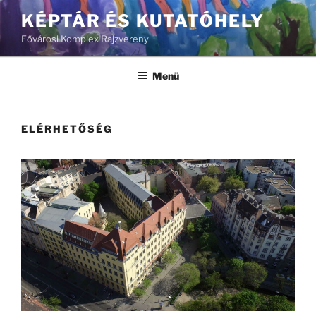
Tartalomhoz
KÉPTÁR ÉS KUTATÓHELY
Fővárosi Komplex Rajzvereny
Menü
ELÉRHETŐSÉG