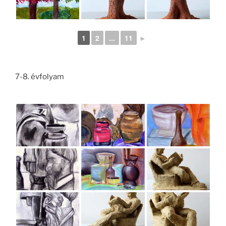
1
2
...
11
►
7-8. évfolyam