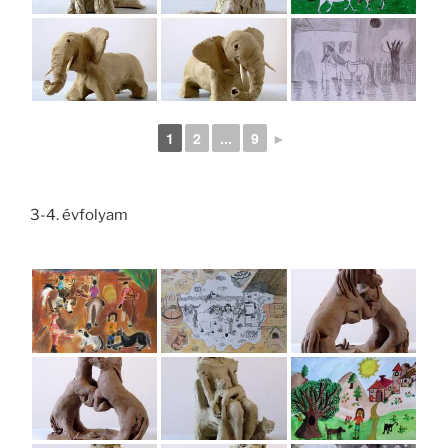
1
2
...
9
►
3-4. évfolyam