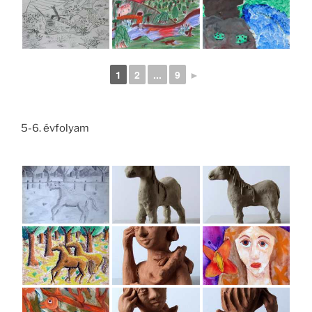
1
2
...
9
►
5-6. évfolyam