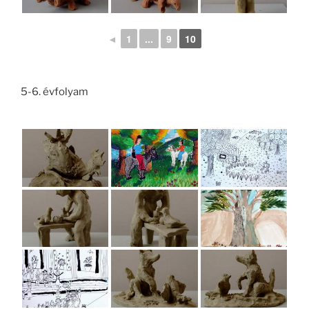
◄
1
...
9
10
5-6. évfolyam