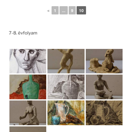
◄
1
...
9
10
7-8. évfolyam