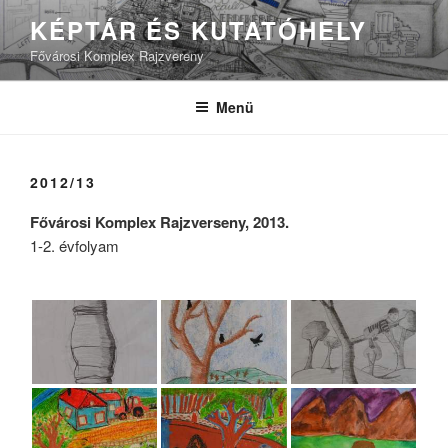
Tartalomhoz
KÉPTÁR ÉS KUTATÓHELY
Fővárosi Komplex Rajzvereny
Menü
2012/13
Fővárosi Komplex Rajzverseny, 2013.
1-2. évfolyam