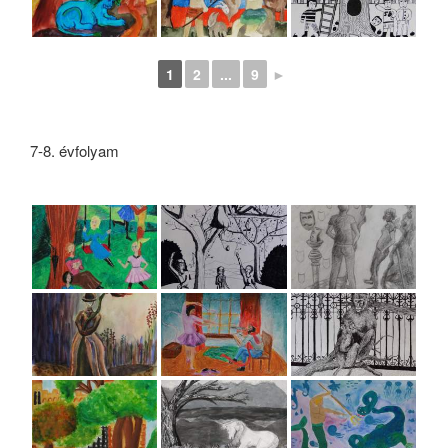
1
2
...
9
►
7-8. évfolyam