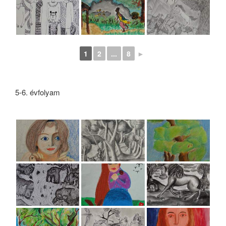
1
2
...
8
►
5-6. évfolyam