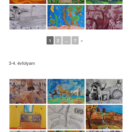
1
2
...
7
►
3-4. évfolyam