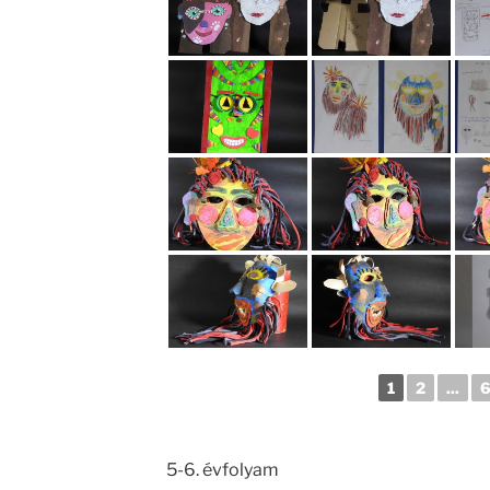
1
2
...
5-6. évfolyam