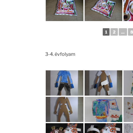
1
2
...
3-4. évfolyam