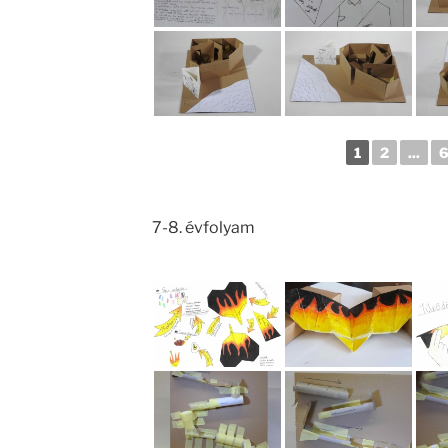
1
2
...
7-8. évfolyam