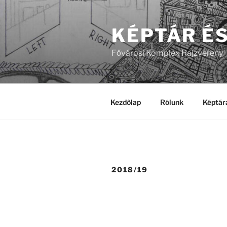
Tartalomhoz
KÉPTÁR É
Fővárosi Komplex Rajzvereny
Kezdőlap
Rólunk
Képtár
2018/19