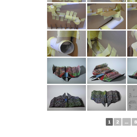
1
2
...