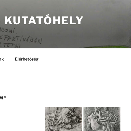
S KUTATÓHELY
ak
Elérhetőség
CM"