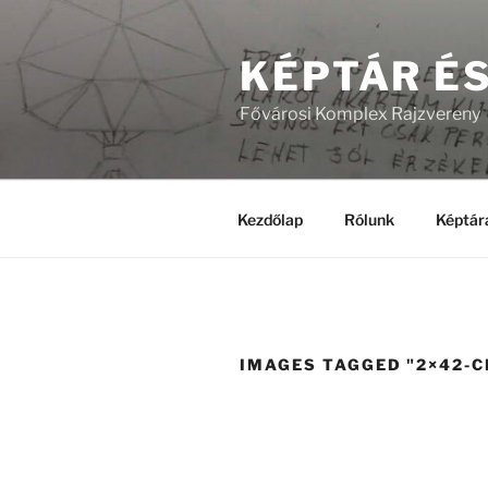
Tartalomhoz
KÉPTÁR É
Fővárosi Komplex Rajzvereny
Kezdőlap
Rólunk
Képtár
IMAGES TAGGED "2×42-