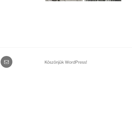
gram
Email
Köszönjük WordPress!