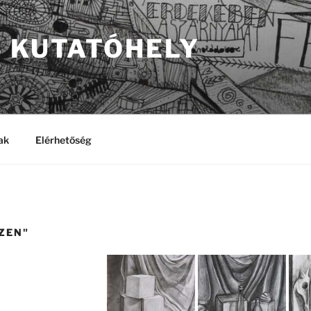
S KUTATÓHELY
ak
Elérhetőség
ZEN"