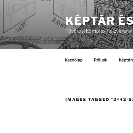
Tartalomhoz
KÉPTÁR É
Fővárosi Komplex Rajzvereny
Kezdőlap
Rólunk
Képtár
IMAGES TAGGED "2×42-S