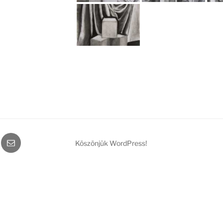
gram
Email
Köszönjük WordPress!