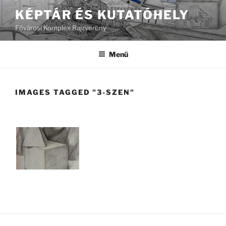
Tartalomhoz
KÉPTÁR ÉS KUTATÓHELY
Fővárosi Komplex Rajzvereny
Menü
IMAGES TAGGED "3-SZEN"