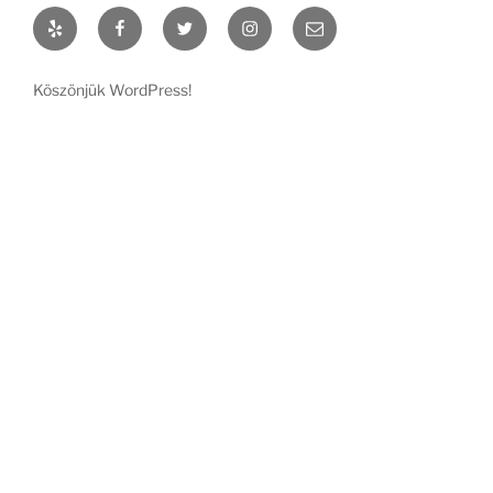
Yelp
Facebook
Twitter
Instagram
Email
Köszönjük WordPress!