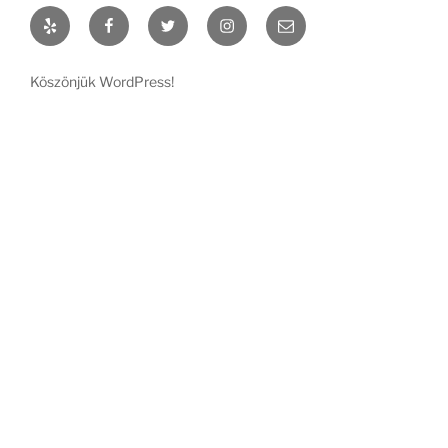
Yelp
Facebook
Twitter
Instagram
Email
Köszönjük WordPress!