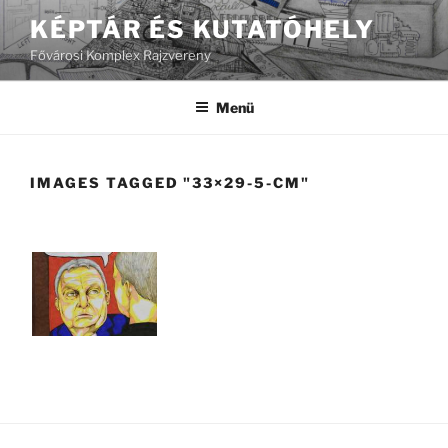
Tartalomhoz
KÉPTÁR ÉS KUTATÓHELY
Fővárosi Komplex Rajzvereny
Menü
IMAGES TAGGED "33×29-5-CM"