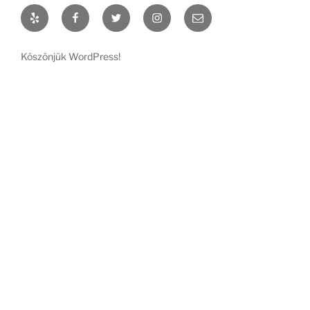
Yelp
Facebook
Twitter
Instagram
Email
Köszönjük WordPress!