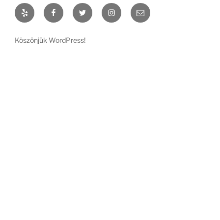
Yelp
Facebook
Twitter
Instagram
Email
Köszönjük WordPress!