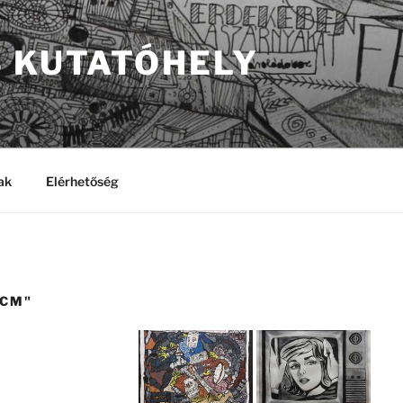
S KUTATÓHELY
ak
Elérhetőség
-CM"