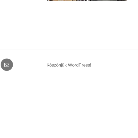
gram
Email
Köszönjük WordPress!