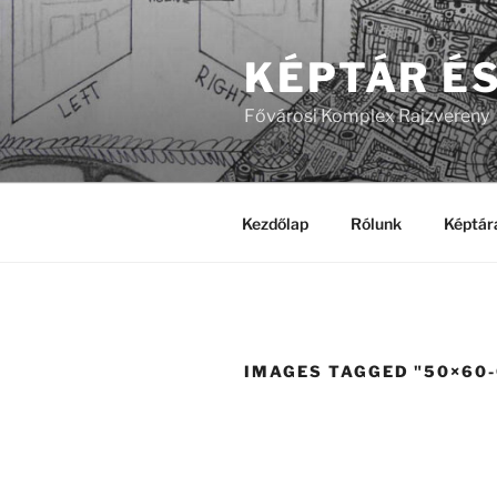
Tartalomhoz
KÉPTÁR É
Fővárosi Komplex Rajzvereny
Kezdőlap
Rólunk
Képtár
IMAGES TAGGED "50×60