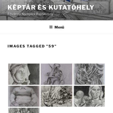
Tartalomhoz
KÉPTÁR ÉS KUTATÓHELY
Fővárosi Komplex Rajzvereny
Menü
IMAGES TAGGED "59"