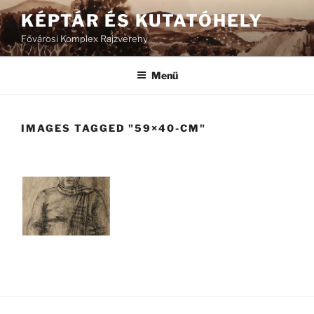
Tartalomhoz
KÉPTÁR ÉS KUTATÓHELY
Fővárosi Komplex Rajzvereny
Menü
IMAGES TAGGED "59×40-CM"