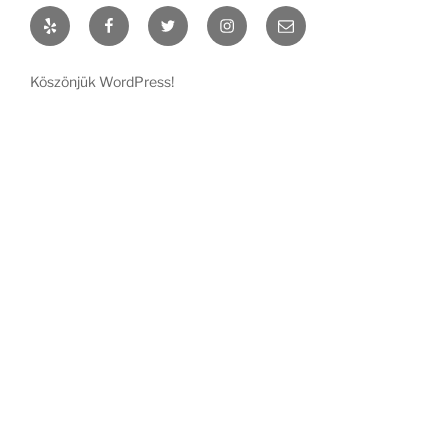
Yelp
Facebook
Twitter
Instagram
Email
Köszönjük WordPress!