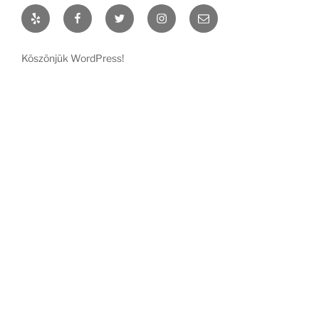
Yelp
Facebook
Twitter
Instagram
Email
Köszönjük WordPress!