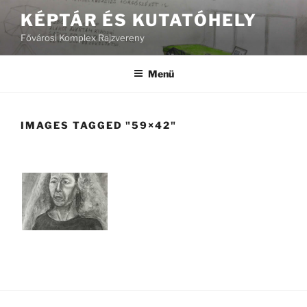
Tartalomhoz
KÉPTÁR ÉS KUTATÓHELY
Fővárosi Komplex Rajzvereny
Menü
IMAGES TAGGED "59×42"