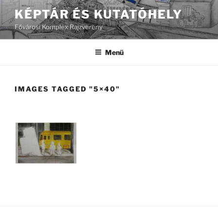
Tartalomhoz
KÉPTÁR ÉS KUTATÓHELY
Fővárosi Komplex Rajzvereny
Menü
IMAGES TAGGED "5×40"