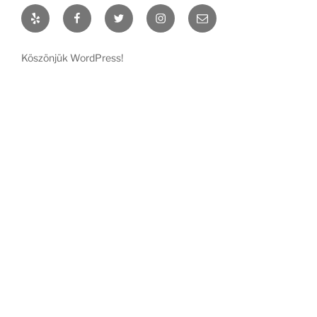
Yelp
Facebook
Twitter
Instagram
Email
Köszönjük WordPress!