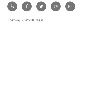
Yelp
Facebook
Twitter
Instagram
Email
Köszönjük WordPress!