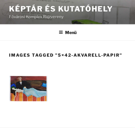
Tartalomhoz
KÉPTÁR ÉS KUTATÓHELY
Fővárosi Komplex Rajzvereny
Menü
IMAGES TAGGED "5×42-AKVARELL-PAPIR"