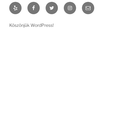
Yelp
Facebook
Twitter
Instagram
Email
Köszönjük WordPress!