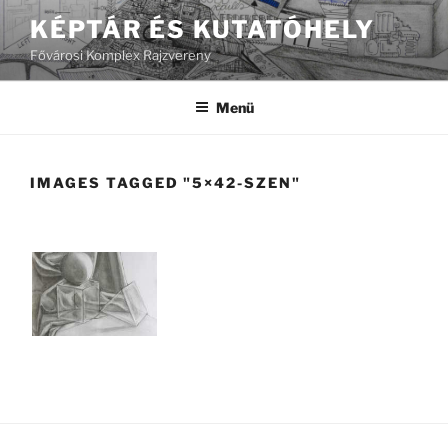
Tartalomhoz
KÉPTÁR ÉS KUTATÓHELY
Fővárosi Komplex Rajzvereny
Menü
IMAGES TAGGED "5×42-SZEN"