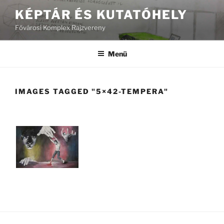
Tartalomhoz
KÉPTÁR ÉS KUTATÓHELY
Fővárosi Komplex Rajzvereny
Menü
IMAGES TAGGED "5×42-TEMPERA"