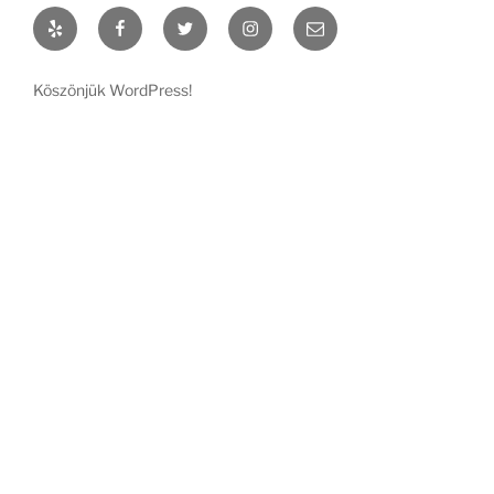
Yelp
Facebook
Twitter
Instagram
Email
Köszönjük WordPress!