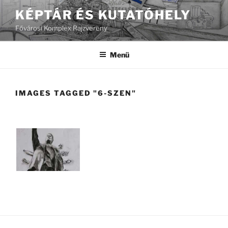
Tartalomhoz
KÉPTÁR ÉS KUTATÓHELY
Fővárosi Komplex Rajzvereny
Menü
IMAGES TAGGED "6-SZEN"