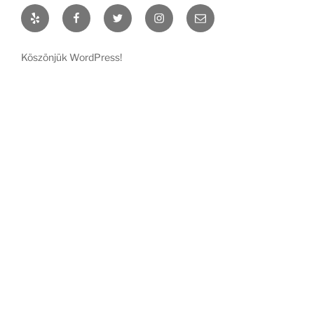
Yelp
Facebook
Twitter
Instagram
Email
Köszönjük WordPress!