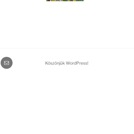
gram
Email
Köszönjük WordPress!