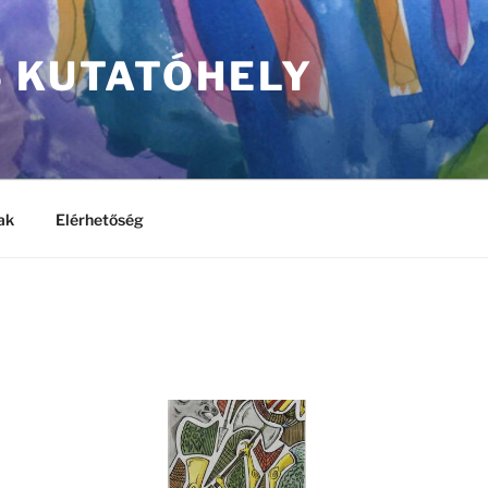
S KUTATÓHELY
ak
Elérhetőség