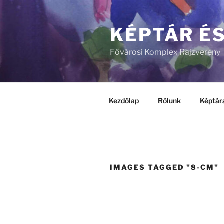
Tartalomhoz
KÉPTÁR É
Fővárosi Komplex Rajzvereny
Kezdőlap
Rólunk
Képtár
IMAGES TAGGED "8-CM"