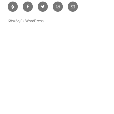
Yelp
Facebook
Twitter
Instagram
Email
Köszönjük WordPress!