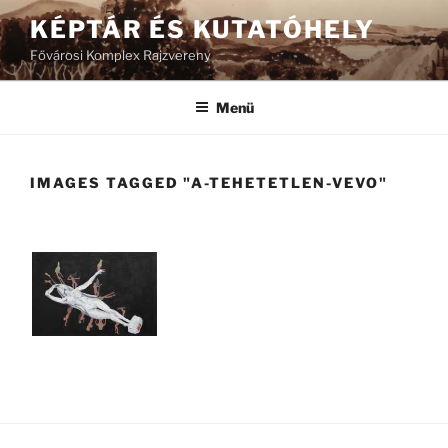
Tartalomhoz
KÉPTÁR ÉS KUTATÓHELY
Fővárosi Komplex Rajzvereny
Menü
IMAGES TAGGED "A-TEHETETLEN-VEVO"