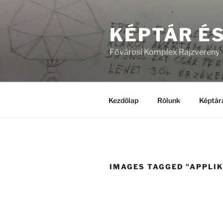
Tartalomhoz
KÉPTÁR É
Fővárosi Komplex Rajzvereny
Kezdőlap
Rólunk
Képtár
IMAGES TAGGED "APPLIK