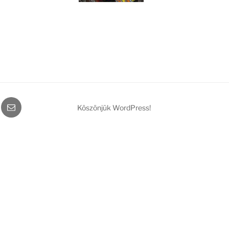
gram
Email
Köszönjük WordPress!