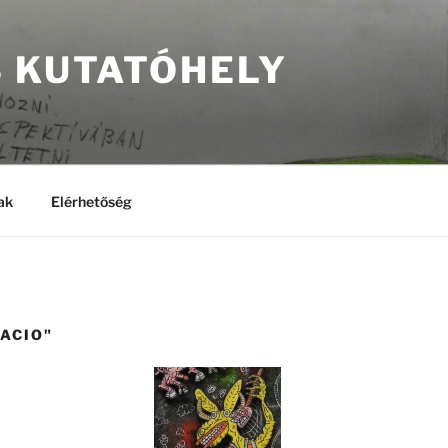
S KUTATÓHELY
ak
Elérhetőség
ACIO"