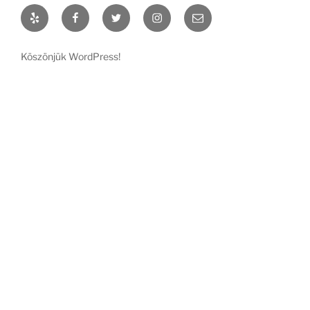
Yelp
Facebook
Twitter
Instagram
Email
Köszönjük WordPress!