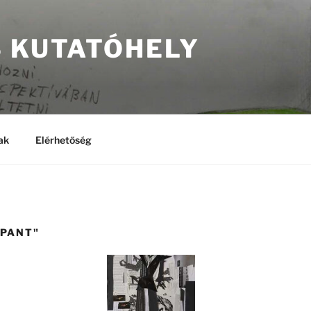
S KUTATÓHELY
ak
Elérhetőség
PPANT"