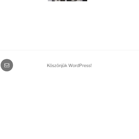
gram
Email
Köszönjük WordPress!