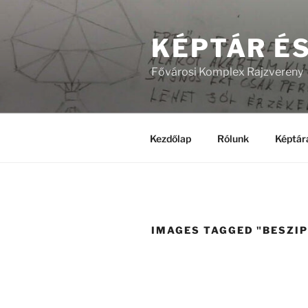
Tartalomhoz
KÉPTÁR É
Fővárosi Komplex Rajzvereny
Kezdőlap
Rólunk
Képtár
IMAGES TAGGED "BESZI