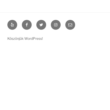
Yelp
Facebook
Twitter
Instagram
Email
Köszönjük WordPress!