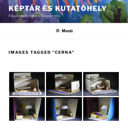
Tartalomhoz
KÉPTÁR ÉS KUTATÓHELY
Fővárosi Komplex Rajzvereny
Menü
IMAGES TAGGED "CERNA"