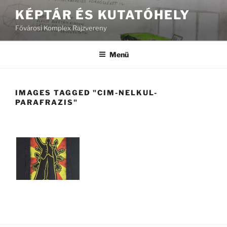
Tartalomhoz
KÉPTÁR ÉS KUTATÓHELY
Fővárosi Komplex Rajzvereny
Menü
IMAGES TAGGED "CIM-NELKUL-
PARAFRAZIS"