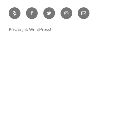
Yelp
Facebook
Twitter
Instagram
Email
Köszönjük WordPress!