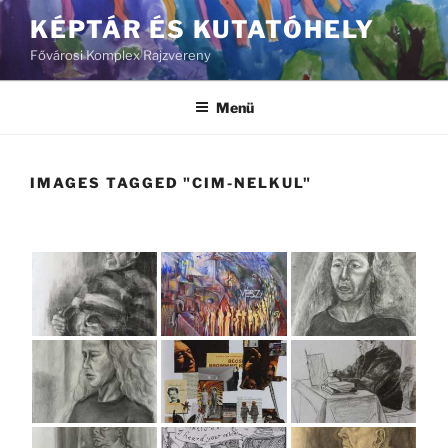
Tartalomhoz
KÉPTÁR ÉS KUTATÓHELY
Fővárosi Komplex Rajzvereny
Menü
IMAGES TAGGED "CIM-NELKUL"