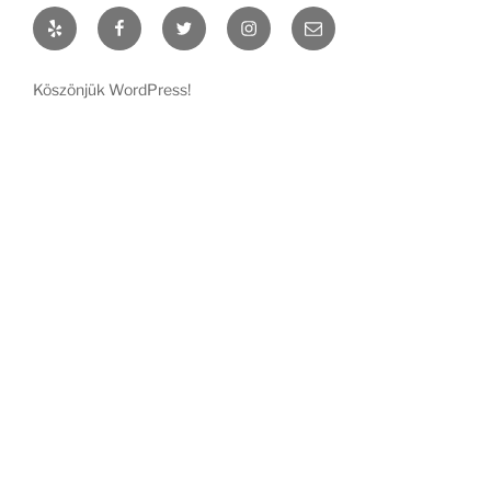
Yelp
Facebook
Twitter
Instagram
Email
Köszönjük WordPress!