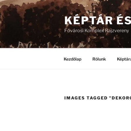
Tartalomhoz
KÉPTÁR É
Fővárosi Komplex Rajzvereny
Kezdőlap
Rólunk
Képtár
IMAGES TAGGED "DEKOR