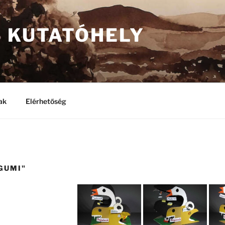
S KUTATÓHELY
ak
Elérhetőség
GUMI"