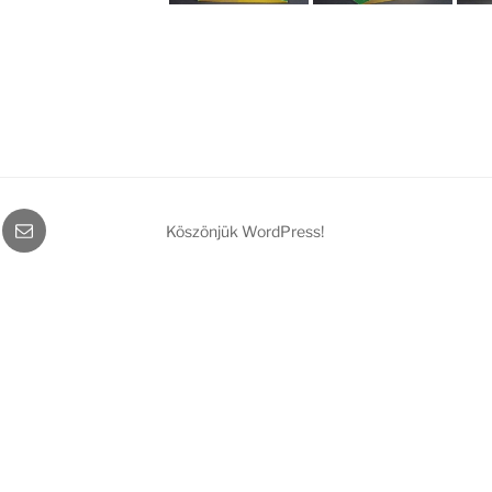
gram
Email
Köszönjük WordPress!