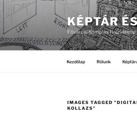
Tartalomhoz
KÉPTÁR É
Fővárosi Komplex Rajzvereny
Kezdőlap
Rólunk
Képtár
IMAGES TAGGED "DIGITA
KOLLAZS"