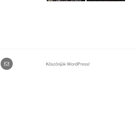
gram
Email
Köszönjük WordPress!