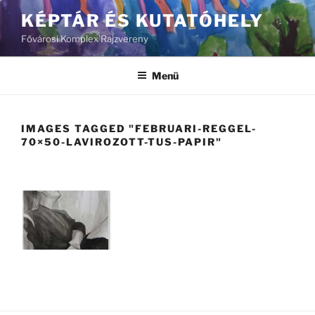
Tartalomhoz
KÉPTÁR ÉS KUTATÓHELY
Fővárosi Komplex Rajzvereny
Menü
IMAGES TAGGED "FEBRUARI-REGGEL-
70×50-LAVIROZOTT-TUS-PAPIR"