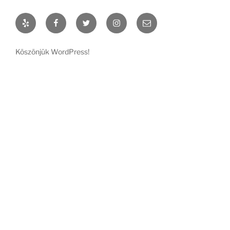
Yelp
Facebook
Twitter
Instagram
Email
Köszönjük WordPress!