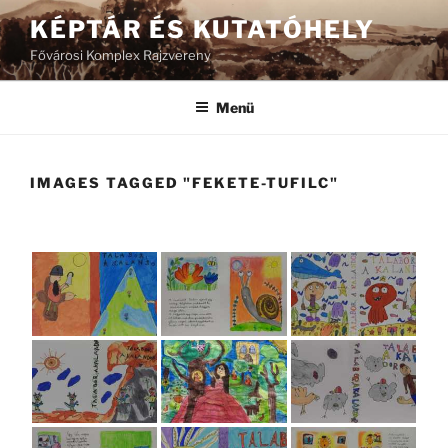
Tartalomhoz
KÉPTÁR ÉS KUTATÓHELY
Fővárosi Komplex Rajzvereny
Menü
IMAGES TAGGED "FEKETE-TUFILC"