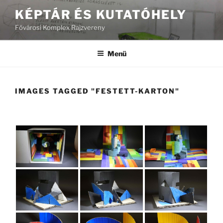
Tartalomhoz
KÉPTÁR ÉS KUTATÓHELY
Fővárosi Komplex Rajzvereny
Menü
IMAGES TAGGED "FESTETT-KARTON"