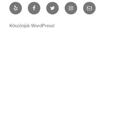
Yelp
Facebook
Twitter
Instagram
Email
Köszönjük WordPress!