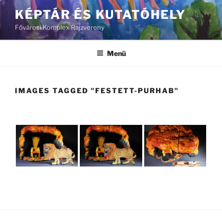
Tartalomhoz
KÉPTÁR ÉS KUTATÓHELY
Fővárosi Komplex Rajzvereny
Menü
IMAGES TAGGED "FESTETT-PURHAB"