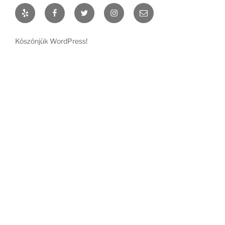
Yelp
Facebook
Twitter
Instagram
Email
Köszönjük WordPress!