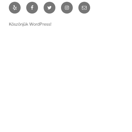
Yelp
Facebook
Twitter
Instagram
Email
Köszönjük WordPress!