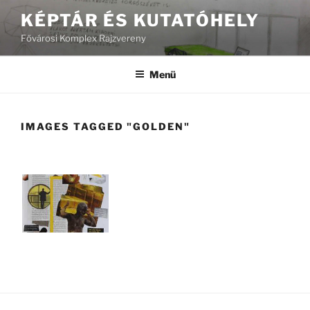
Tartalomhoz
KÉPTÁR ÉS KUTATÓHELY
Fővárosi Komplex Rajzvereny
Menü
IMAGES TAGGED "GOLDEN"