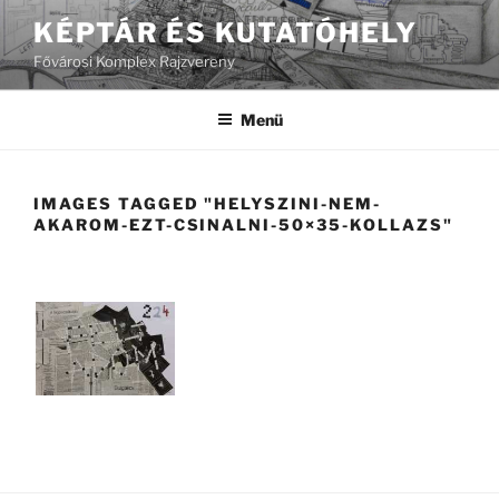
Tartalomhoz
KÉPTÁR ÉS KUTATÓHELY
Fővárosi Komplex Rajzvereny
Menü
IMAGES TAGGED "HELYSZINI-NEM-
AKAROM-EZT-CSINALNI-50×35-KOLLAZS"