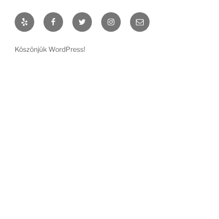
Yelp
Facebook
Twitter
Instagram
Email
Köszönjük WordPress!