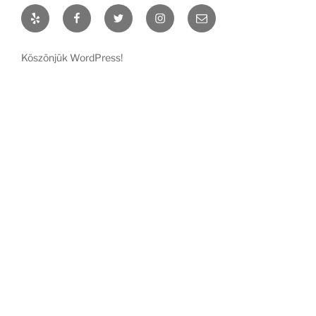
Yelp
Facebook
Twitter
Instagram
Email
Köszönjük WordPress!