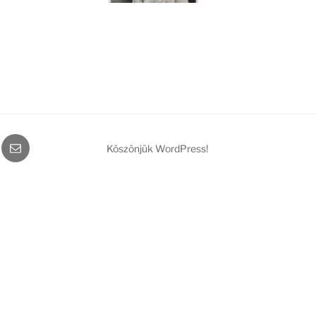
gram
Email
Köszönjük WordPress!