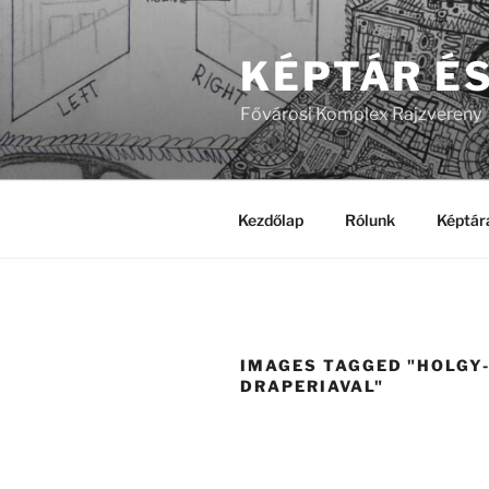
Tartalomhoz
KÉPTÁR É
Fővárosi Komplex Rajzvereny
Kezdőlap
Rólunk
Képtár
IMAGES TAGGED "HOLGY
DRAPERIAVAL"