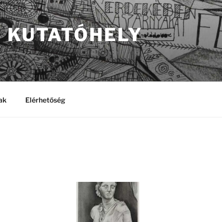
S KUTATÓHELY
ak
Elérhetőség
-