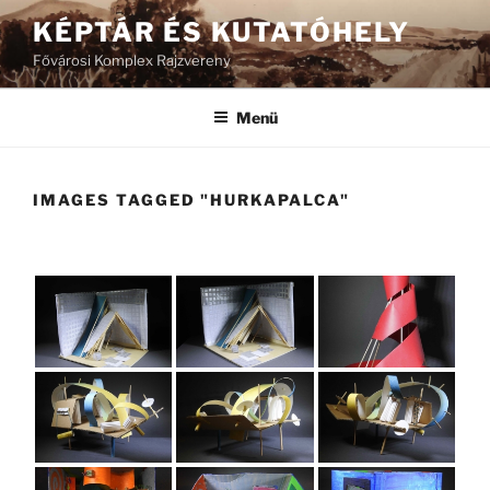
Tartalomhoz
KÉPTÁR ÉS KUTATÓHELY
Fővárosi Komplex Rajzvereny
Menü
IMAGES TAGGED "HURKAPALCA"