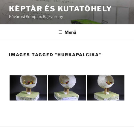
Tartalomhoz
KÉPTÁR ÉS KUTATÓHELY
Fővárosi Komplex Rajzvereny
Menü
IMAGES TAGGED "HURKAPALCIKA"