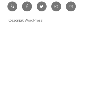
Yelp
Facebook
Twitter
Instagram
Email
Köszönjük WordPress!