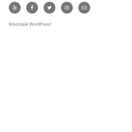
Yelp
Facebook
Twitter
Instagram
Email
Köszönjük WordPress!