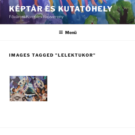
Tartalomhoz
KÉPTÁR ÉS KUTATÓHELY
Fővárosi Komplex Rajzvereny
Menü
IMAGES TAGGED "LELEKTUKOR"