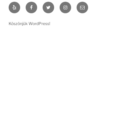
Yelp
Facebook
Twitter
Instagram
Email
Köszönjük WordPress!