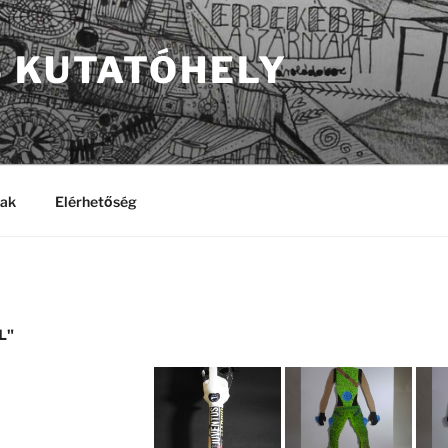
S KUTATÓHELY
rak
Elérhetőség
L"