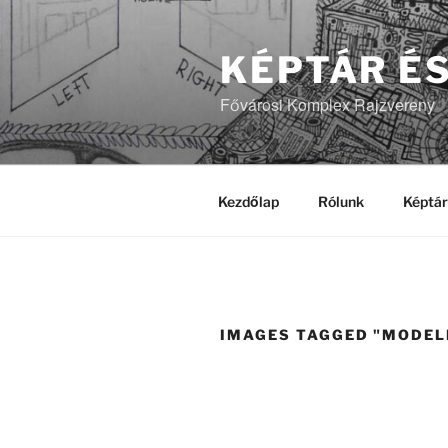
Tartalomhoz
KÉPTÁR É
Fővárosi Komplex Rajzvereny
Kezdőlap
Rólunk
Képtá
IMAGES TAGGED "MODEL