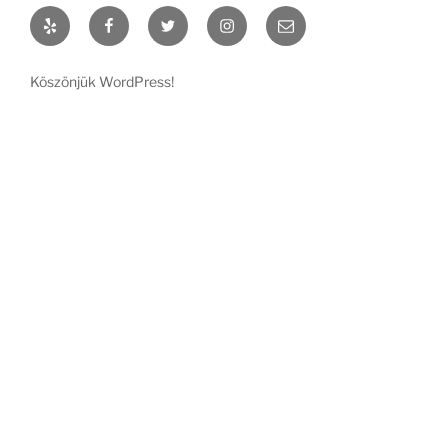
Yelp
Facebook
Twitter
Instagram
Email
Köszönjük WordPress!