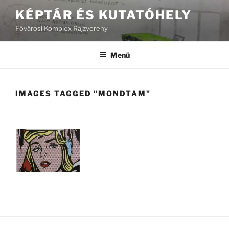
Tartalomhoz
KÉPTÁR ÉS KUTATÓHELY
Fővárosi Komplex Rajzvereny
Menü
IMAGES TAGGED "MONDTAM"