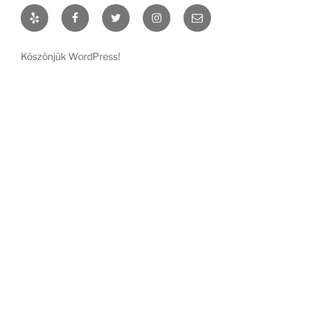
Yelp
Facebook
Twitter
Instagram
Email
Köszönjük WordPress!