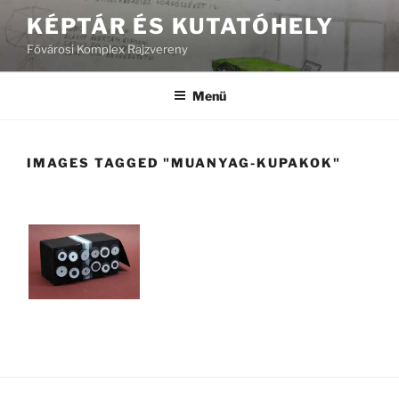
Tartalomhoz
KÉPTÁR ÉS KUTATÓHELY
Fővárosi Komplex Rajzvereny
Menü
IMAGES TAGGED "MUANYAG-KUPAKOK"