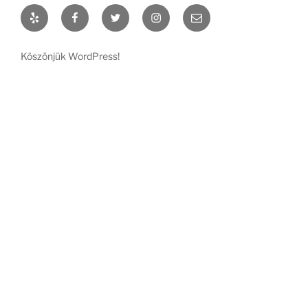
Yelp
Facebook
Twitter
Instagram
Email
Köszönjük WordPress!