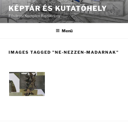
Tartalomhoz
KÉPTÁR ÉS KUTATÓHELY
Fővárosi Komplex Rajzvereny
Menü
IMAGES TAGGED "NE-NEZZEN-MADARNAK"