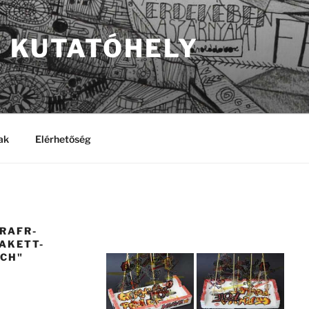
S KUTATÓHELY
ak
Elérhetőség
RAFR-
AKETT-
TCH"