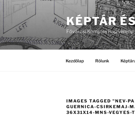
Tartalomhoz
KÉPTÁR É
Fővárosi Komplex Rajzvereny
Kezdőlap
Rólunk
Képtár
IMAGES TAGGED "NEV-PA
GUERNICA-CSIRKEMAJ-M
36X31X14-MNS-VEGYES-