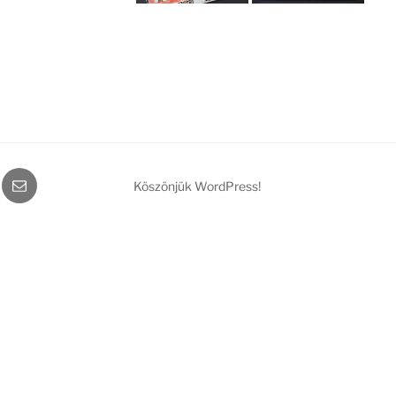
gram
Email
Köszönjük WordPress!